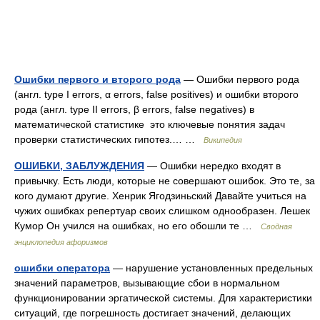
Ошибки первого и второго рода
— Ошибки первого рода
(англ. type I errors, α errors, false positives) и ошибки второго
рода (англ. type II errors, β errors, false negatives) в
математической статистике это ключевые понятия задач
проверки статистических гипотез.… …
Википедия
ОШИБКИ, ЗАБЛУЖДЕНИЯ
— Ошибки нередко входят в
привычку. Есть люди, которые не совершают ошибок. Это те, за
кого думают другие. Хенрик Ягодзиньский Давайте учиться на
чужих ошибках репертуар своих слишком однообразен. Лешек
Кумор Он учился на ошибках, но его обошли те …
Сводная
энциклопедия афоризмов
ошибки оператора
— нарушение установленных предельных
значений параметров, вызывающие сбои в нормальном
функционировании эргатической системы. Для характеристики
ситуаций, где погрешность достигает значений, делающих