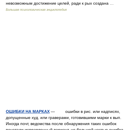
невозможным достижение целей, ради к рых создана …
Большая психологическая энциклопедия
ОШИБКИ НА МАРКАХ
— ошибки в рис. или надписях,
допущенные худ. или граверами, готовившими марки к вып.
Иногда почт, ведомства после обнаружения таких ошибок
печатали исправленный вариант, но большей частью ошибка